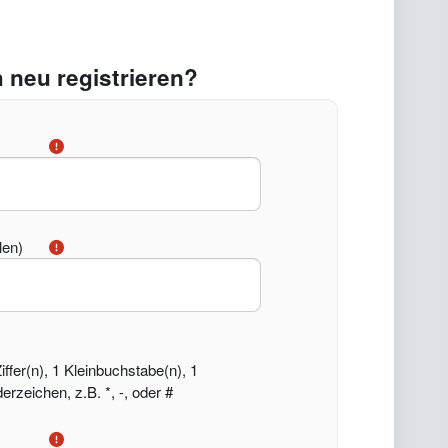
 neu registrieren?
len)
ffer(n), 1 Kleinbuchstabe(n), 1
rzeichen, z.B. *, -, oder #