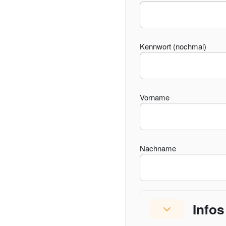
Kennwort (nochmal)
Vorname
Nachname
Infos zum Dat
Info
Infos zum Daten