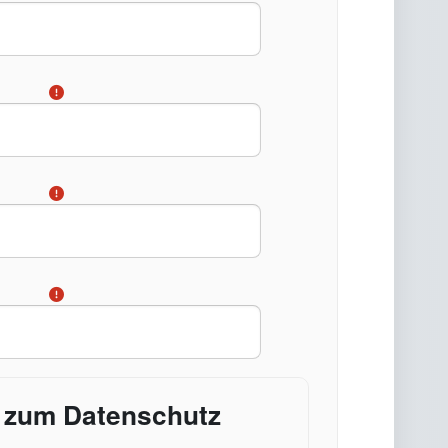
enschutz
s zum Datenschutz
schutz